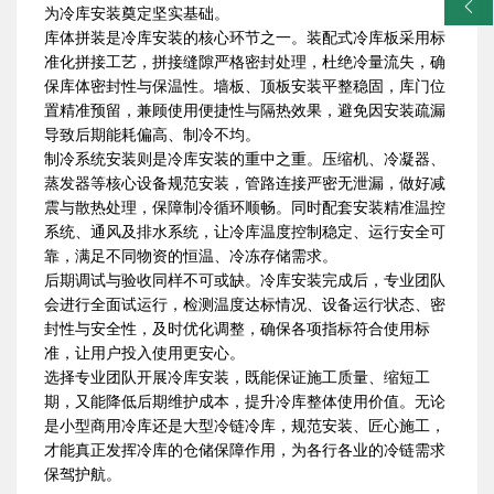
󰀓
为冷库安装奠定坚实基础。
库体拼装是冷库安装的核心环节之一。装配式冷库板采用标
准化拼接工艺，拼接缝隙严格密封处理，杜绝冷量流失，确
保库体密封性与保温性。墙板、顶板安装平整稳固，库门位
置精准预留，兼顾使用便捷性与隔热效果，避免因安装疏漏
导致后期能耗偏高、制冷不均。
制冷系统安装则是冷库安装的重中之重。压缩机、冷凝器、
蒸发器等核心设备规范安装，管路连接严密无泄漏，做好减
震与散热处理，保障制冷循环顺畅。同时配套安装精准温控
系统、通风及排水系统，让冷库温度控制稳定、运行安全可
靠，满足不同物资的恒温、冷冻存储需求。
后期调试与验收同样不可或缺。冷库安装完成后，专业团队
会进行全面试运行，检测温度达标情况、设备运行状态、密
封性与安全性，及时优化调整，确保各项指标符合使用标
准，让用户投入使用更安心。
选择专业团队开展冷库安装，既能保证施工质量、缩短工
期，又能降低后期维护成本，提升冷库整体使用价值。无论
是小型商用冷库还是大型冷链冷库，规范安装、匠心施工，
才能真正发挥冷库的仓储保障作用，为各行各业的冷链需求
保驾护航。