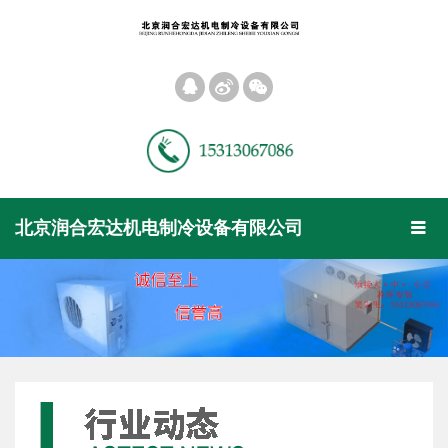
󰀝
󰀠
󰀡
Toggl
北京润合宏达机电制冷设备有限公司
󰀥
naviga