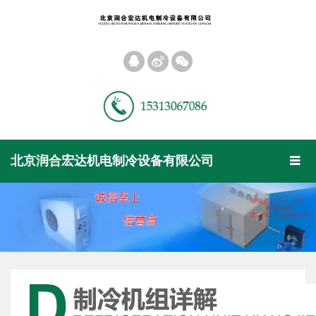
󰀝
󰀠
󰀡
Toggl
北京润合宏达机电制冷设备有限公司
󰀥
naviga