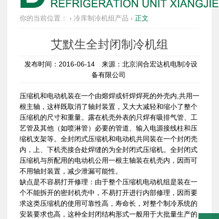
你的当前位置：
›
冷库制冷机组产品
›
正文
艾默生全封闭制冷机组
发布时间：2016-06-14
来源：北京润合宏达机电制冷设
备有限公司
压缩机和电动机装在一个由熔焊或钎焊焊死的外壳内,共用一
根主轴，这样既取消了轴封装置，又大大减轻和缩小了整个
压缩机的尺寸和重量。露在机壳外表的只焊有吸排气管、工
艺管及其他（如喷淋管）必要的管道、输入电源接线柱和压
缩机支架等。全封闭式压缩机和电动机共同装在一个封闭壳
内，上、下机壳接合处焊缝的为全封闭式压缩机。全封闭式
压缩机与所配用的电动机公用一根主轴装在机壳内，因而可
不用轴封装置，减少泄漏可能性。
缺点是不容易打开修理：由于整个压缩机电动机组是装在一
个不能拆开的密封机壳中，不易打开进行内部修理，因而要
求这类压缩机的使用可靠性高，寿命长，对整个制冷系统的
安装要求也高，这种全封闭结构形式一般用于大批量生产的