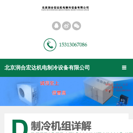
󰀝
󰀠
󰀡
Toggl
北京润合宏达机电制冷设备有限公司
󰀥
naviga