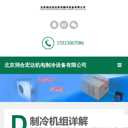
󰀝
󰀠
󰀡
Toggl
北京润合宏达机电制冷设备有限公司
󰀥
naviga