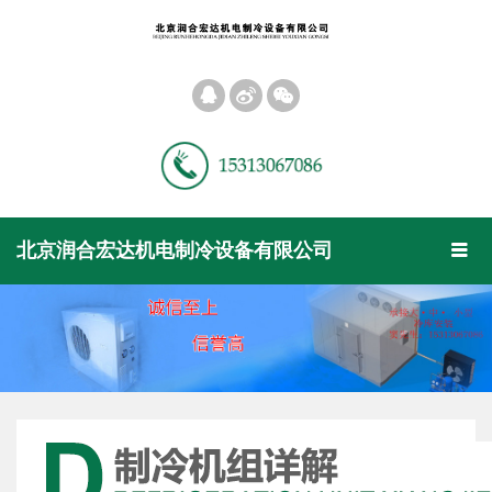
󰀝
󰀠
󰀡
Toggl
北京润合宏达机电制冷设备有限公司
󰀥
naviga